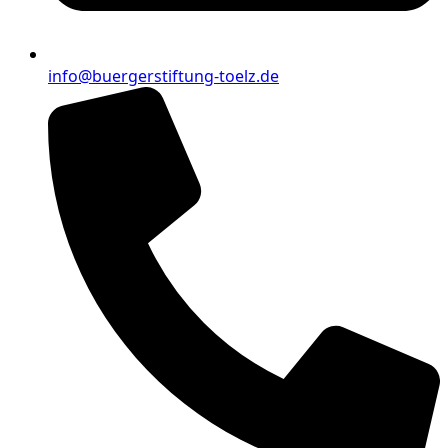
info@buergerstiftung-toelz.de