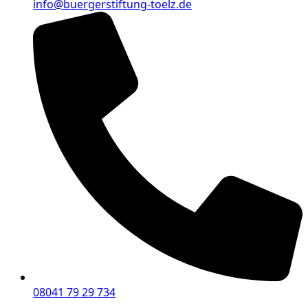
info@buergerstiftung-toelz.de
08041 79 29 734