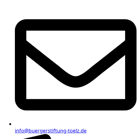
info@buergerstiftung-toelz.de