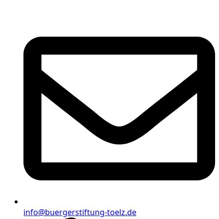
info@buergerstiftung-toelz.de