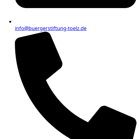
info@buergerstiftung-toelz.de