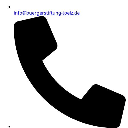
info@buergerstiftung-toelz.de