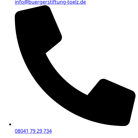
info@buergerstiftung-toelz.de
08041 79 29 734