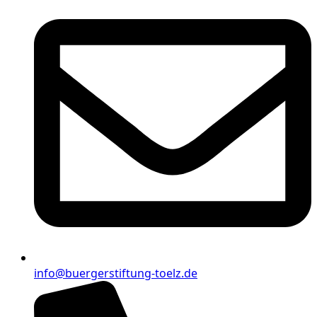
info@buergerstiftung-toelz.de